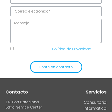
He leído y acepto la
Política de Privacidad
de
TIC Solutions
Ponte en contacto
Alternative:
Contacto
Servicios
ZAL Port Barcelona
Consultoría
Edifici Service Center
Informática