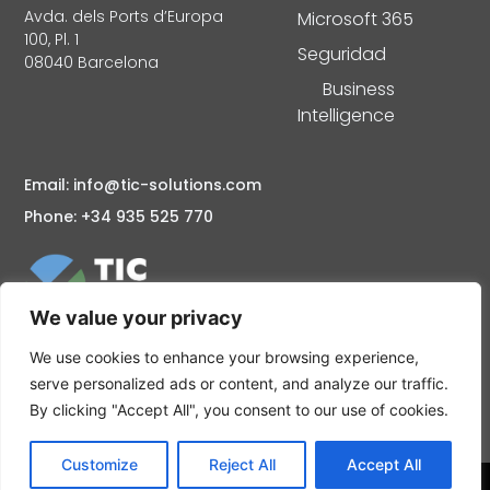
Avda. dels Ports d’Europa
Microsoft 365
100, Pl. 1
Seguridad
08040 Barcelona
Business
Intelligence
Email: info@tic-solutions.com
Phone: +34 935 525 770
We value your privacy
Consultoría informática en Barcelona Mantenimiento y
Soporte informático Servidores Cloud, Seguridad
We use cookies to enhance your browsing experience,
informática Partner Microsoft Barcelona: Microsoft
serve personalized ads or content, and analyze our traffic.
Azure, Microsoft 365
By clicking "Accept All", you consent to our use of cookies.
Customize
Reject All
Accept All
2023 © TIC Solutions SL. Aviso legal