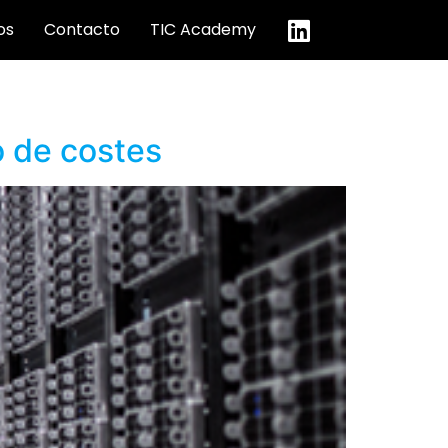
os
Contacto
TIC Academy
o de costes