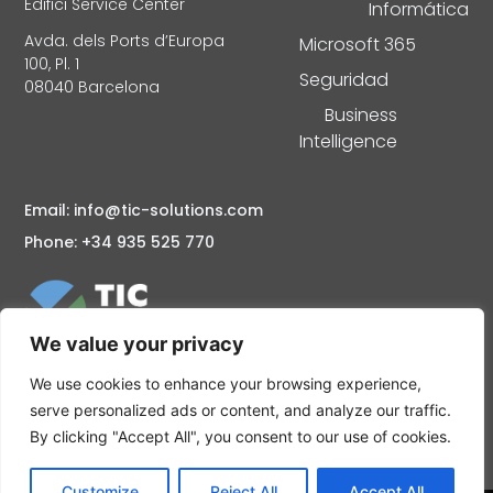
Edifici Service Center
Informática
Avda. dels Ports d’Europa
Microsoft 365
100, Pl. 1
Seguridad
08040 Barcelona
Business
Intelligence
Email: info@tic-solutions.com
Phone: +34 935 525 770
We value your privacy
Consultoría informática en Barcelona Mantenimiento y
Soporte informático Servidores Cloud, Seguridad
We use cookies to enhance your browsing experience,
informática Partner Microsoft Barcelona: Microsoft
serve personalized ads or content, and analyze our traffic.
Azure, Microsoft 365
By clicking "Accept All", you consent to our use of cookies.
Customize
Reject All
Accept All