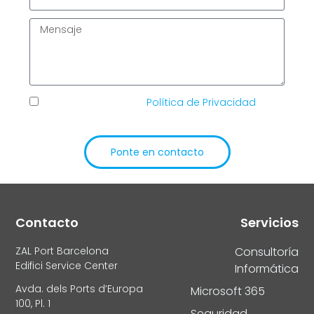
He leído y acepto la
Política de Privacidad
de
TIC Solutions
Ponte en contacto
Alternative:
Contacto
Servicios
ZAL Port Barcelona
Consultoría
Edifici Service Center
Informática
Avda. dels Ports d’Europa
Microsoft 365
100, Pl. 1
Seguridad