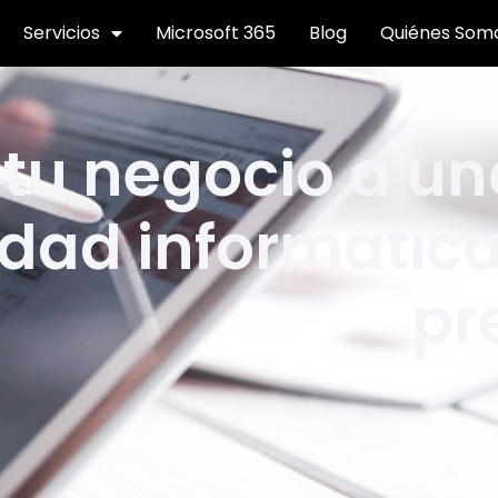
Servicios
Microsoft 365
Blog
Quiénes Som
 tu negocio a u
dad informática
pr