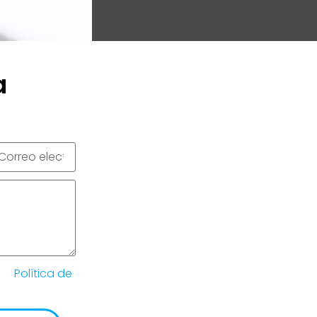
a
 la
Política de
lutions