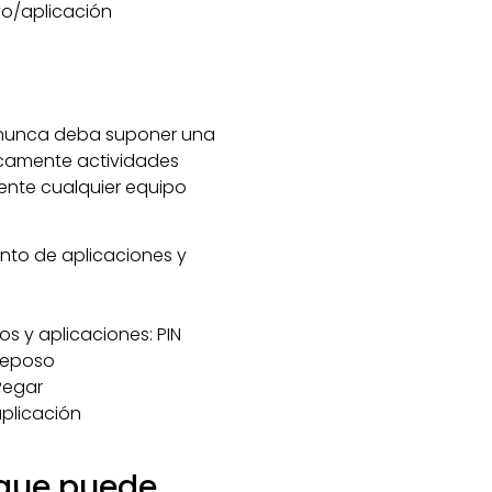
vo/aplicación
a nunca deba suponer una
icamente actividades
nte cualquier equipo
nto de aplicaciones y
os y aplicaciones: PIN
 reposo
Pegar
aplicación
 que puede