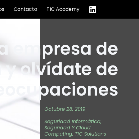
os
Contacto
TIC Academy
na empresa de
 y olvídate de
eocupaciones
Octubre 28, 2019
Seguridad Informática
,
Seguridad Y Cloud
Computing
,
TIC Solutions