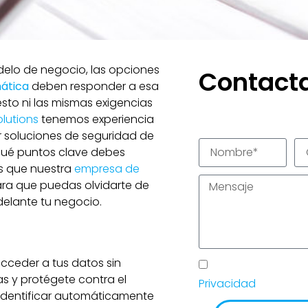
delo de negocio, las opciones
Contact
ática
deben responder a esa
sto ni las mismas exigencias
olutions
tenemos experiencia
 soluciones de seguridad de
qué puntos clave debes
es que nuestra
empresa de
ara que puedas olvidarte de
elante tu negocio.
ceder a tus datos sin
He leído y acepto
s y protégete contra el
Privacidad
de TIC So
identificar automáticamente