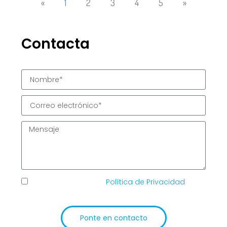
«
1
2
3
4
5
»
Contacta
He leído y acepto la
Política de Privacidad
de
TIC Solutions
Ponte en contacto