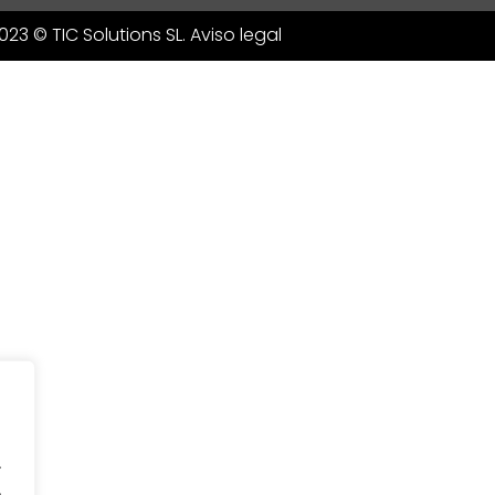
023 © TIC Solutions SL. Aviso legal
.
.